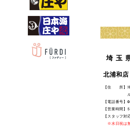
埼玉
北浦和店
【住 所】埼玉
ルペー
【電話番号】
0
【営業時間】5:0
【スタッフ対応時間
※水日祝は