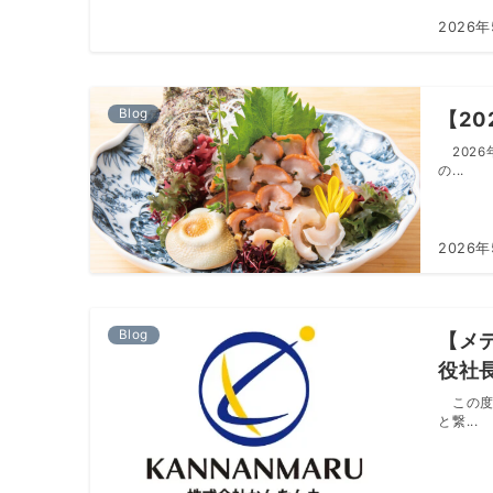
2026年
Blog
【2
202
の...
2026
Blog
【メ
役社
この度
と繋...