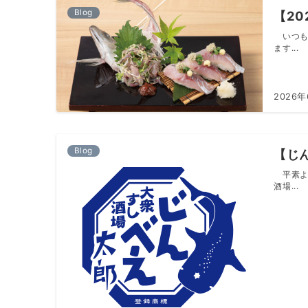
Blog
【2
いつも
ます...
2026年
Blog
【じ
平素よ
酒場...