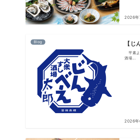
2026
Blog
【じ
平素よ
酒場...
2026