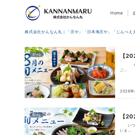
Home
株式会社かんなん丸｜「庄や」「日本海庄や」「じんべえ太
Blog
【2
いつも
ご...
2026
Blog
【2
いつも
いま...